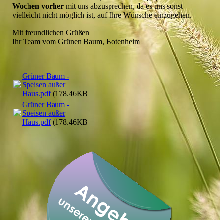
Wochen vorher
mit uns abzusprechen, da es uns sonst
vielleicht nicht möglich ist, auf Ihre Wünsche einzugehen.
Mit freundlichen Grüßen
Ihr Team vom Grünen Baum, Botenheim
Grüner Baum -
Speisen außer
Haus.pdf
(178.46KB)
Grüner Baum -
Speisen außer
Haus.pdf
(178.46KB)