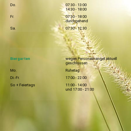
Do.
07:30 - 13:00
14:30 - 18:00
Fr.
07:30 - 18:00
durchgehend
Sa.
07:30 - 12:30
Biergarten
wegen Personalmangel aktuell
geschlossen
Mo.
Ruhetag
Di.-Fr.
17:00 - 22:00
So + Feiertags
11:00 - 14:00
und 17:00 - 21:00